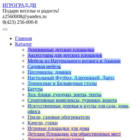
ИГРОГРАД-ДВ
Подари веселье и радость!
z2560008@yandex.ru
8(423) 256-000-8
Главная
Каталог
Деревянные детские площадки
Аксессуары для детских площадок
Мебель из Натурального ротанга и Акации
Садовая мебель
Песочницы, домики
Настольный Футбол, Аэрохоккей, Дартс
Теннисные и Бильярдные столы
Батуты
Хоз. блоки, сундуки, зонты, тенты
Спортивные комплексы, турники, ворота
Искусственные деревья и кусты для сада, дома,
офиса
Грили, газовые обогреватели
Качели, горки
Игровые площадки для дома
Детские Площадки для общественных мест
Деревянные зимние горки