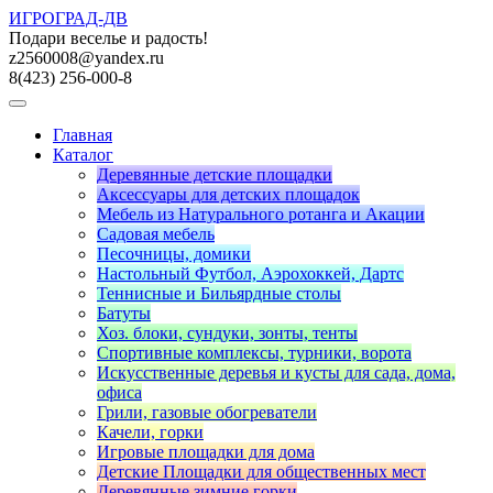
ИГРОГРАД-ДВ
Подари веселье и радость!
z2560008@yandex.ru
8(423) 256-000-8
Главная
Каталог
Деревянные детские площадки
Аксессуары для детских площадок
Мебель из Натурального ротанга и Акации
Садовая мебель
Песочницы, домики
Настольный Футбол, Аэрохоккей, Дартс
Теннисные и Бильярдные столы
Батуты
Хоз. блоки, сундуки, зонты, тенты
Спортивные комплексы, турники, ворота
Искусственные деревья и кусты для сада, дома,
офиса
Грили, газовые обогреватели
Качели, горки
Игровые площадки для дома
Детские Площадки для общественных мест
Деревянные зимние горки