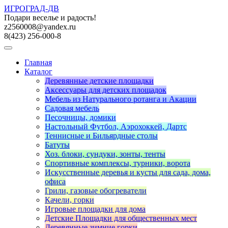
ИГРОГРАД-ДВ
Подари веселье и радость!
z2560008@yandex.ru
8(423) 256-000-8
Главная
Каталог
Деревянные детские площадки
Аксессуары для детских площадок
Мебель из Натурального ротанга и Акации
Садовая мебель
Песочницы, домики
Настольный Футбол, Аэрохоккей, Дартс
Теннисные и Бильярдные столы
Батуты
Хоз. блоки, сундуки, зонты, тенты
Спортивные комплексы, турники, ворота
Искусственные деревья и кусты для сада, дома,
офиса
Грили, газовые обогреватели
Качели, горки
Игровые площадки для дома
Детские Площадки для общественных мест
Деревянные зимние горки